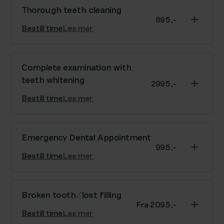
X-rays, diagnostics, and thorough cleaning.
Thorough teeth cleaning
895,-
Bestill time
Les mer
Thorough teeth cleaning: we remove tartar, plaque,
and stains with AirFlow and ultrasonic scaler.
Complete examination with
teeth whitening
2995,-
Bestill time
Les mer
Full exam and cleaning, plus teeth whitening. Exam
must be done before whitening.
Emergency Dental Appointment
995,-
Bestill time
Les mer
Acute assessment/pain relief for pain, wisdom
tooth issues, injuries, and similar concerns.
Broken tooth/lost filling
Fra 2095,-
Bestill time
Les mer