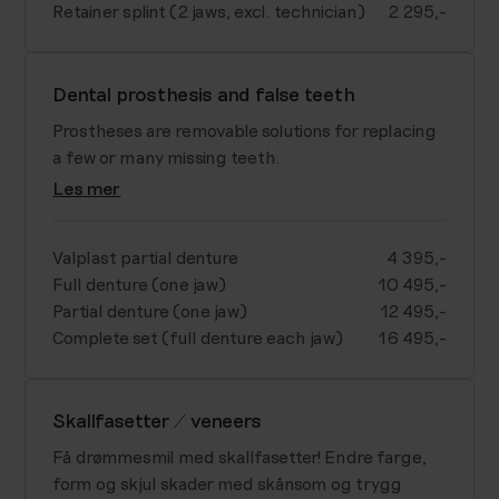
Retainer splint (2 jaws, excl. technician)
2 295,-
Dental prosthesis and false teeth
Prostheses are removable solutions for replacing
a few or many missing teeth.
Les mer
Valplast partial denture
4 395,-
Full denture (one jaw)
10 495,-
Partial denture (one jaw)
12 495,-
Complete set (full denture each jaw)
16 495,-
Skallfasetter / veneers
Få drømmesmil med skallfasetter! Endre farge,
form og skjul skader med skånsom og trygg