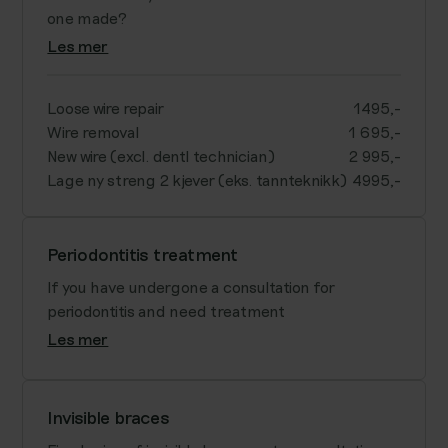
one made?
Les mer
Loose wire repair
1495,-
Wire removal
1 695,-
New wire (excl. dentl technician)
2 995,-
Lage ny streng 2 kjever (eks. tannteknikk)
4995,-
Periodontitis treatment
If you have undergone a consultation for
periodontitis and need treatment
Les mer
Invisible braces