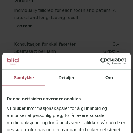
Veneers
Individually tailored for each tooth and patient. A
natural and long-lasting result.
Les mer
Konsultasjon for skallfasetter
0,-
Skallfasett per tann
6 495,-
Consultation for invisible braces
Samtykke
Detaljer
Om
Assessment, digital 3D scan, and information
about aligners.
Les mer
Denne nettsiden anvender cookies
Vi bruker informasjonskapsler for å gi innhold og
annonser et personlig preg, for å levere sosiale
Snore rail
mediefunksjoner og for å analysere trafikken vår. Vi deler
dessuten informasjon om hvordan du bruker nettstedet
A snoring rail can provide increased sleep quality -