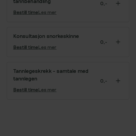
tannbehandling
0,-
Bestill time
Les mer
Endringer av form, farge eller utseende på
tennene dine med minimalt inngrep.
Konsultasjon snorkeskinne
0,-
Bestill time
Les mer
Tannlegen gjør en individuell vurdering av om
snorkeskinne er en egnet løsning for deg.
Tannlegeskrekk - samtale med
tannlegen
0,-
Bestill time
Les mer
Gratis og uforpliktende samtale om
tannlegeskrekk med våre erfarne tannleger.