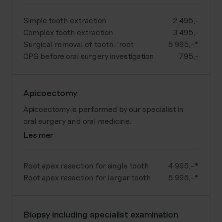
Simple tooth extraction
2 495,-
Complex tooth extraction
3 495,-
Surgical removal of tooth/root
5 995,-*
OPG before oral surgery investigation
795,-
Apicoectomy
Apicoectomy is performed by our specialist in
oral surgery and oral medicine.
Les mer
Root apex resection for single tooth
4 995,-*
Root apex resection for larger tooth
5 995,-*
Biopsy including specialist examination