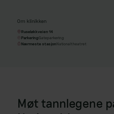
Om klinikken
Ruseløkkveien 14
Parkering
Gateparkering
Nærmeste stasjon
Nationaltheatret
Møt tannlegene p