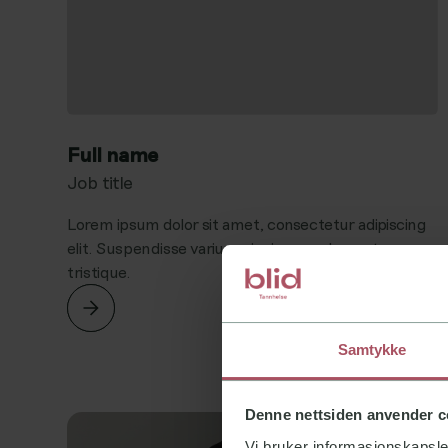
Full name
Job title
Lorem ipsum dolor sit amet, consectetur adipiscing
elit. Suspendisse varius enim in eros elementum
tristique.
Samtykke
Denne nettsiden anvender c
Vi bruker informasjonskapsler