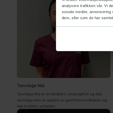
analysere trafikken vår. Vi 
sosiale medier, annonsering 
dem, eller som de har samlet
Tannlege Mai
Tannlege Mai er en dedikert, omsorgsfull og blid
tannlege som er opptatt av god kommunikasjon og
høy kvalitet i arbeidet.