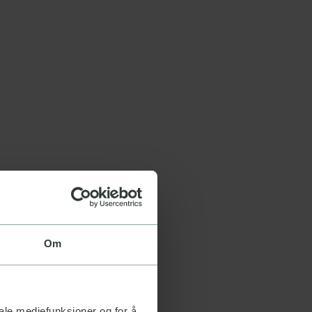
Om
iale mediefunksjoner og for å