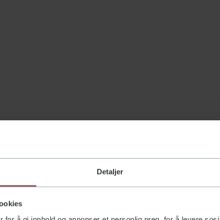
Detaljer
ookies
 for å gi innhold og annonser et personlig preg, for å levere sos