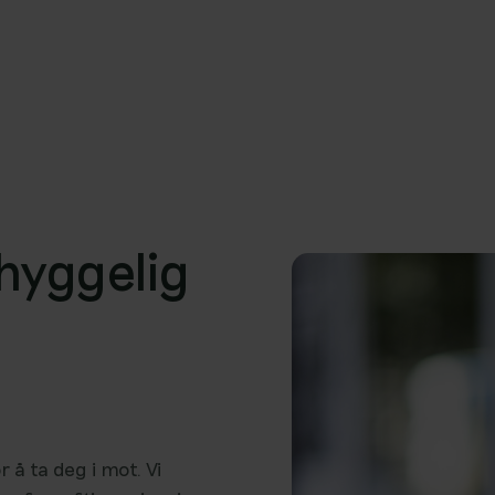
hyggelig
å
t
 å ta deg i mot. Vi