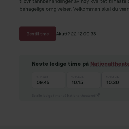
tilbyr tannbehandlinger av høy kvalitet til faste 
behagelige omgivelser. Velkommen skal du vær
Bestill time
Akutt? 22 12 00 33