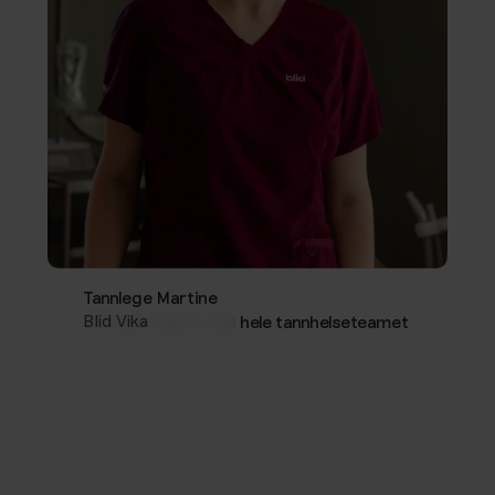
Tannlege Martine
Blid Vika
Bli bedre kjent med hele tannhelseteamet