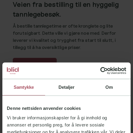
Veien fra bestilling til en hyggelig
tannlegebesøk.
Å bestille tannlegetime er ofte kronglete og lite
forutsigbart. Dette ville vi gjøre noe med. Derfor
leverer vi kvalitet og trygghet fra start til slutt, i
tillegg til å ha oversiktlige priser.
Bestill time
Samtykke
Detaljer
Om
Bli kjent med oss
Behandlingstilbud og priser
Denne nettsiden anvender cookies
På nettsiden finner du god informasjon om
våre behandlinger og priser. Har du flere
Vi bruker informasjonskapsler for å gi innhold og
spørsmål, kan du alltid fylle ut vårt
annonser et personlig preg, for å levere sosiale
kontaktskjema
, ta kontakt med oss på
mediefunksjoner og for å analysere trafikken vår. Vi deler