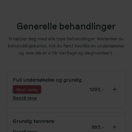
Generelle behandlinger
Vi hjelper deg med alle type behandlinger. Mistenker du
behandlingsbehov, må du først bestille en undersøkelse
og rens slik at vi får kartlagt og diagnostisert.
Full undersøkelse og grundig
rens
1295,-
Mest vanlig
Bestill time
Komplett undersøkelse av tenner og munnhule,
inkludert røntgen, diagnostikk, og grundig rens.
Grundig tannrens
895,-
Les mer
Bestill time