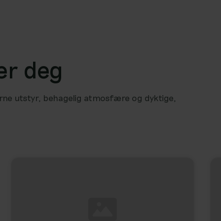
nær deg
derne utstyr, behagelig atmosfære og dyktige,