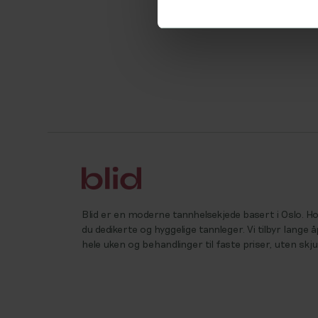
Blid er en moderne tannhelsekjede basert i Oslo. 
du dedikerte og hyggelige tannleger. Vi tilbyr lange 
hele uken og behandlinger til faste priser, uten skj