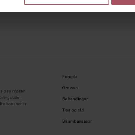
Forside
Om oss
Hos oss møter
åpningstider
Behandlinger
ulte kostnader.
Tips og råd
Bli ambassasør