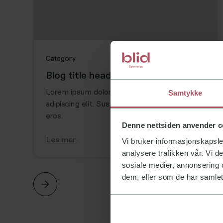
Category
Blog title heading will go here
Lorem ipsum dolor sit amet, consectetur
Samtykke
adipiscing elit. Suspendisse varius enim in
eros.
Denne nettsiden anvender c
Les mer
Vi bruker informasjonskapsler
analysere trafikken vår. Vi 
sosiale medier, annonsering 
dem, eller som de har samlet