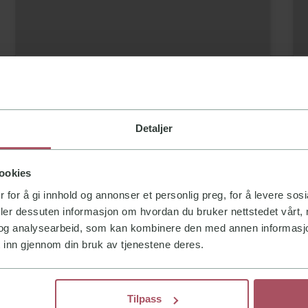
Category
Blog title heading will go here
Detaljer
Lorem ipsum dolor sit amet, consectetur
adipiscing elit. Suspendisse varius enim in
eros.
ookies
 for å gi innhold og annonser et personlig preg, for å levere sos
Full name
•
11 Jan 2022
5 min read
deler dessuten informasjon om hvordan du bruker nettstedet vårt,
og analysearbeid, som kan kombinere den med annen informasjon d
 inn gjennom din bruk av tjenestene deres.
Tilpass