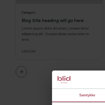
Category
Blog title heading will go here
Lorem ipsum dolor sit amet, consectetur
adipiscing elit. Suspendisse varius enim in
eros.
Les mer
Samtykke