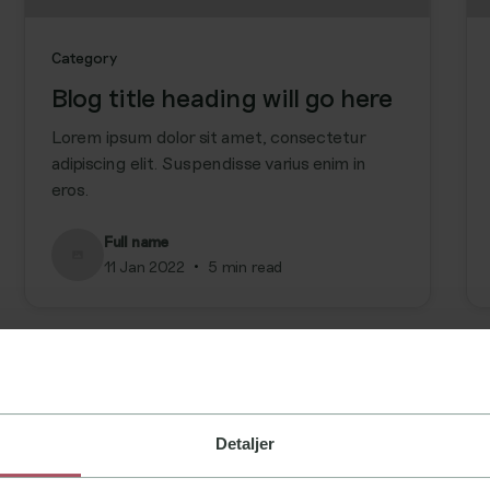
Category
Blog title heading will go here
Lorem ipsum dolor sit amet, consectetur
adipiscing elit. Suspendisse varius enim in
eros.
Full name
•
11 Jan 2022
5 min read
Detaljer