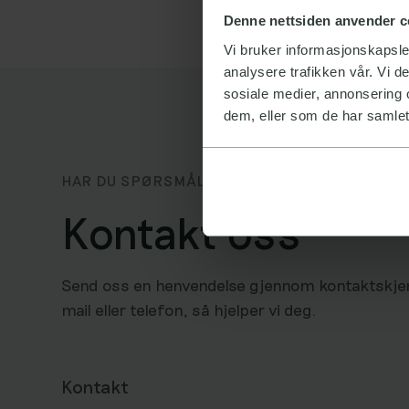
Denne nettsiden anvender c
Vi bruker informasjonskapsler
analysere trafikken vår. Vi 
sosiale medier, annonsering 
dem, eller som de har samlet
HAR DU SPØRSMÅL?
Kontakt oss
Send oss en henvendelse gjennom kontaktskjem
mail eller telefon, så hjelper vi deg.
Kontakt