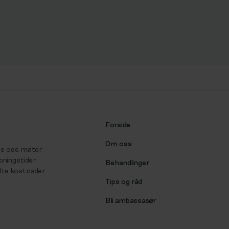
Forside
Om oss
Hos oss møter
åpningstider
Behandlinger
ulte kostnader.
Tips og råd
Bli ambassasør