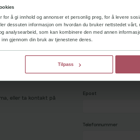
ookies
 for å gi innhold og annonser et personlig preg, for å levere sos
deler dessuten informasjon om hvordan du bruker nettstedet vårt,
og analysearbeid, som kan kombinere den med annen informasjon d
 inn gjennom din bruk av tjenestene deres.
Navn
Tilpass
Epost
a, eller ta kontakt på
Telefonnummer