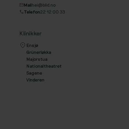
Mail
hei@blid.no
Telefon
22 12 00 33
Klinikker
Ensjø
Grünerløkka
Majorstua
Nationaltheatret
Sagene
Vinderen