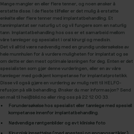
Mange mangler en eller flere tenner, og noen ønsker å
erstatte disse. I de fleste tilfeller er det mulig å erstatte
enkelte eller flere tenner med implantatbehandling. Et
tannimplantat ser naturlig ut og vil fungere som en naturlig
tann. Implantatbehandling hos oss er et samarbeid mellom
våre tannleger og spesialist i oral kirurgi og medisin.
Det vil alltid være nødvendig med en grundig undersøkelse av
hele munnhulen for å vurdere muligheten for implantat og se
om dette er den mest optimale løsningen for deg. Enten er det
spesialisten som gjør denne vurderingen, eller en av våre
tannleger med godkjent kompetanse for implantatprotetikk.
Disse vil også gjøre en vurdering av mulig rett til HELFO-
refusjon på slik behandling. Ønsker du mer informasjon? Send
en mail til
hei@blid.no
eller ring oss på 22 12 00 33.
Forundersøkelse hos spesialist eller tannlege med spesiell
kompetanse innenfor implantatbehandling.
Nødvendige røntgenbilder og evt kliniske foto
Kirurgisk innsettelse (med anestesi og engangsartikler)