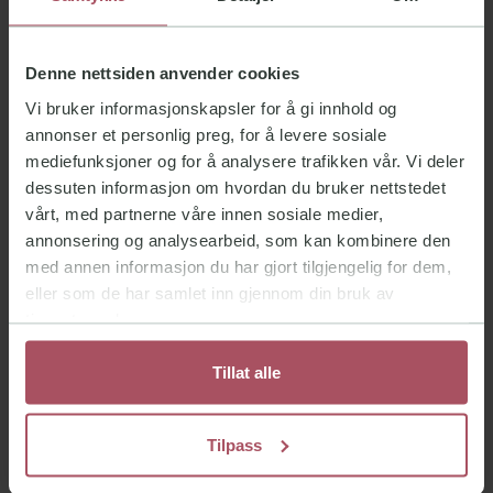
matvarer og drikkevarer som inneholder mye
sukker. Uansett vil det for de fleste oppstå
Denne nettsiden anvender cookies
tannstein fordi man har områder som er
Vi bruker informasjonskapsler for å gi innhold og
vanskeligere å holde rene enn andre. Under
annonser et personlig preg, for å levere sosiale
en undersøkelse hos din tannlege vil du bli
mediefunksjoner og for å analysere trafikken vår. Vi deler
dessuten informasjon om hvordan du bruker nettstedet
gjort oppmerksom på om det er områder du
vårt, med partnerne våre innen sosiale medier,
bør ha større fokus på å holde rent.
annonsering og analysearbeid, som kan kombinere den
med annen informasjon du har gjort tilgjengelig for dem,
Hvordan fjerne
eller som de har samlet inn gjennom din bruk av
tjenestene deres.
tannstein?
Tillat alle
Når tannstein først har dannet seg, må den
fjernes profesjonelt hos tannpleier eller
Tilpass
tannlege. Da brukes det spesielle verktøy og