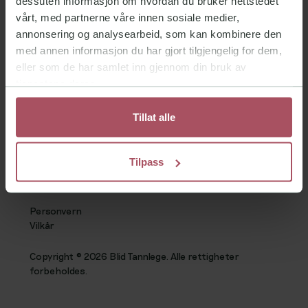
dessuten informasjon om hvordan du bruker nettstedet
Bli ambassasør
vårt, med partnerne våre innen sosiale medier,
annonsering og analysearbeid, som kan kombinere den
med annen informasjon du har gjort tilgjengelig for dem,
Karriere
eller som de har samlet inn gjennom din bruk av
tjenestene deres.
Ofte stilte spørsmål
Kontakt
Tillat alle
Norwegian
Tilpass
Personvern
Vilkår
Copyright ©️ 2026 Blid Tannlege. Alle rettigheter
forbeholdes.