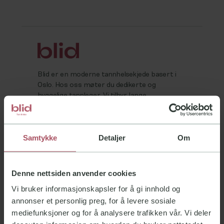
Blid er en moderne tannhelsekjede basert i
Oslo. Hos oss møter du dedikerte og
hyggelige tannleger. Vi tilbyr lange
åpningstider hele uken og behandlinger til
faste priser, uten skjulte kostnader.
Samtykke
Detaljer
Om
Forside
Denne nettsiden anvender cookies
Om oss
Vi bruker informasjonskapsler for å gi innhold og
Behandlinger
annonser et personlig preg, for å levere sosiale
Tips og råd
mediefunksjoner og for å analysere trafikken vår. Vi deler