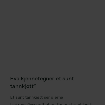
Hva kjennetegner et sunt
tannkjøtt?
Et sunt tannkjøtt ser gjerne
blekrosa/lyserødt ut og ligger stramt inntil