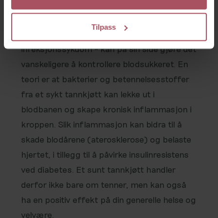
regulert diabetes kan gi større vansker for
kroppen å bekjempe infeksjoner , og
Tilpass
ubehandlet periodonitt, som er en
infeksjonssykdom - kan på sin side gjøre det
vanskeligere å kontrollere blodsukkeret. En
teori er at bakterier og betennelsesstoffer
fra et sykt tannkjøtt kan lekke ut i
blodbanen og skape kronisk inflammasjon i
kroppen. Slik inflammasjon kan bidra til å
skade blodårene (aterosklerose) og belaste
hjertet, i tillegg til å påvirke insulinresistens
ved diabetes. Et sunt tannkjøtt handler
derfor ikke bare om tenner, men kan også
ha en positiv effekt på din generelle helse og
velvære.