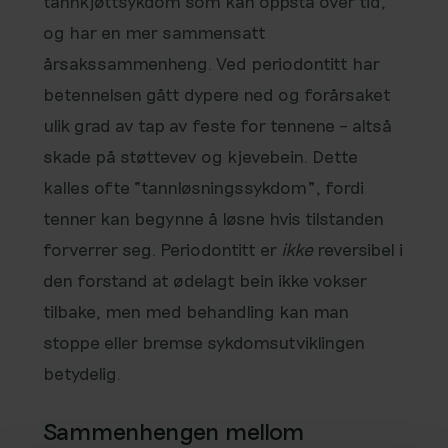
tannkjøttsykdom som kan oppstå over tid,
og har en mer sammensatt
årsakssammenheng. Ved periodontitt har
betennelsen gått dypere ned og forårsaket
ulik grad av tap av feste for tennene – altså
skade på støttevev og kjevebein. Dette
kalles ofte “tannløsningssykdom”, fordi
tenner kan begynne å løsne hvis tilstanden
forverrer seg. Periodontitt er
ikke
reversibel i
den forstand at ødelagt bein ikke vokser
tilbake, men med behandling kan man
stoppe eller bremse sykdomsutviklingen
betydelig.
Sammenhengen mellom