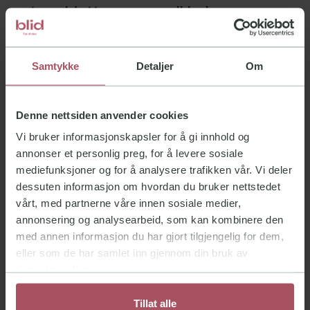
tannkjøtt og generell helse
Forskning de senere årene har avdekket
sterke indikasjoner for sammenheng
Samtykke
Detaljer
Om
mellom tannkjøttsykdom og enkelte andre
sykdommer i kroppen. Det ser ut til å være
Denne nettsiden anvender cookies
en sammenheng mellom alvorlig periodontitt
Vi bruker informasjonskapsler for å gi innhold og
og hjerte- og karsykdom eller diabetes. Det
annonser et personlig preg, for å levere sosiale
mediefunksjoner og for å analysere trafikken vår. Vi deler
betyr ikke at tannkjøttbetennelse
garantert
dessuten informasjon om hvordan du bruker nettstedet
gir hjertesykdom, men det tyder på at det
vårt, med partnerne våre innen sosiale medier,
finnes felles risikofaktorer og
annonsering og analysearbeid, som kan kombinere den
påvirkningsmekanismer.
med annen informasjon du har gjort tilgjengelig for dem,
eller som de har samlet inn gjennom din bruk av
tjenestene deres.
Når det gjelder diabetes, vet vi at
sammenhengen går begge veier: Dårlig
Tillat alle