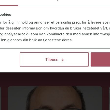
ookies
 for å gi innhold og annonser et personlig preg, for å levere sos
deler dessuten informasjon om hvordan du bruker nettstedet vårt,
og analysearbeid, som kan kombinere den med annen informasjon d
l health team
 inn gjennom din bruk av tjenestene deres.
 team consisting of experienced dentists, specialists, and denta
Tilpass