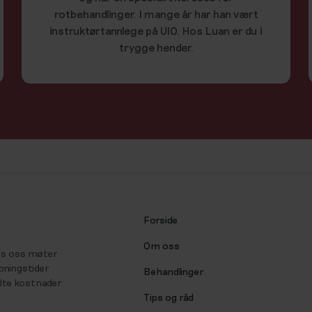
rotbehandlinger. I mange år har han vært
instruktørtannlege på UIO. Hos Luan er du i
trygge hender.
Forside
Om oss
Hos oss møter
åpningstider
Behandlinger
ulte kostnader.
Tips og råd