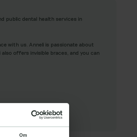
d public dental health services in
nce with us. Anneli is passionate about
also offers invisible braces, and you can
Om