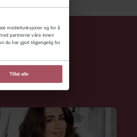
iale mediefunksjoner og for å
 med partnerne våre innen
u har gjort tilgjengelig for
l hygienists.
Tillat alle