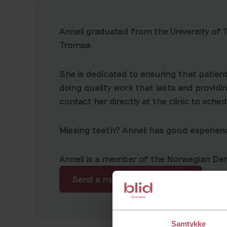
Anneli graduated from the University of T
Tromsø.
She is dedicated to ensuring that patient
doing quality work that lasts and providi
contact her directly at the clinic to sched
Missing teeth? Anneli has good experienc
Anneli is a member of the Norwegian Den
Send a mail to Dentist Anneli
Samtykke