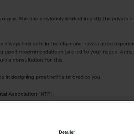
romsø. She has previously worked in both the private an
s always feel safe in the chair and have a good experie
ng good recommendations tailored to your needs. Anneli 
ule a consultation for this.
e in designing prosthetics tailored to you.
tal Association (NTF).
Detaljer