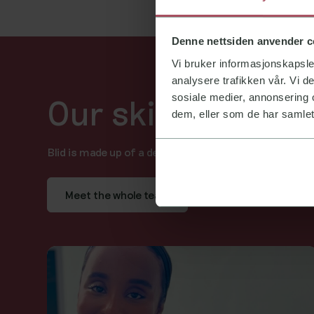
Denne nettsiden anvender c
Vi bruker informasjonskapsler
analysere trafikken vår. Vi 
sosiale medier, annonsering 
Our skilled denta
dem, eller som de har samlet
Blid is made up of a dedicated and skilled dental care
Meet the whole team