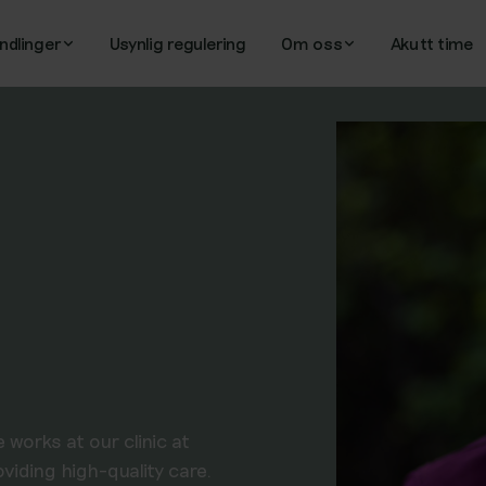
ndlinger
Usynlig regulering
Om oss
Akutt time
 works at our clinic at
viding high-quality care.